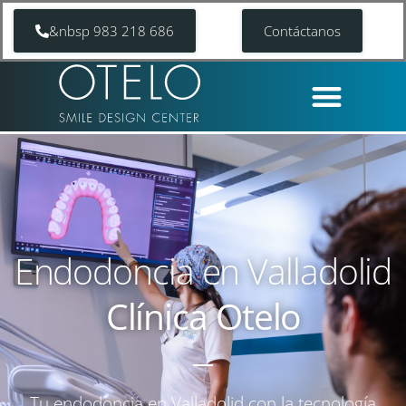
&nbsp 983 218 686
Contáctanos
Endodoncia en Valladolid
Clínica Otelo
Tu endodoncia en Valladolid con la tecnología