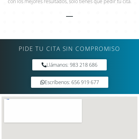
con los mejores resultados, solo tienes que pedir tu cita.
PIDE TU CITA SIN COMPROMISO
Llámanos: 983 218 686
Escríbenos: 656 919 677