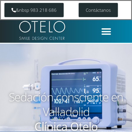
&nbsp 983 218 686
Contáctanos
Sedación consciente en
Valladolid
Clínica Otelo